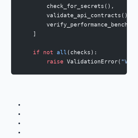
        check_for_secrets(),
        validate_api_contracts(),
        verify_performance_benchmar
    ]
    if
 not
 all
(checks):
        raise
 ValidationError(
"Veri