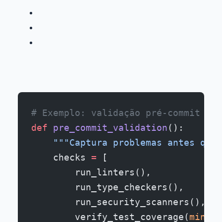
# Exemplo: validação pré-commit
def
 pre_commit_validation
():
    """Captura problemas antes que 
    checks 
=
 [
        run_linters(),
        run_type_checkers(),
        run_security_scanners(),
        verify_test_coverage(
min_th