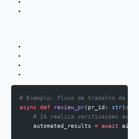
# Exemplo: fluxo de trabalho de rev
async
 def
 review_pr
(pr_id: 
str
):
    # IA realiza verificações autom
    automated_results 
=
 await
 ai_re