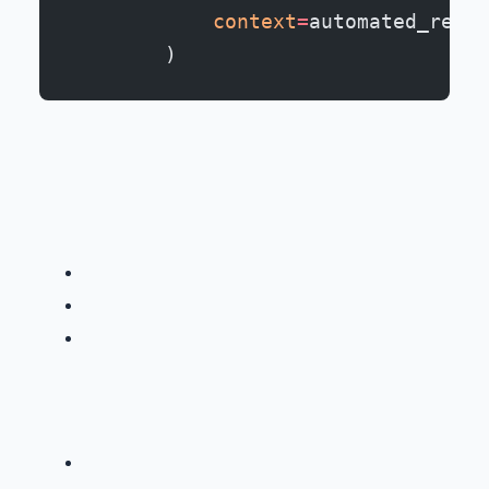
            context
=
automated_resul
        )
2. Processos de Revisão Aprimorados