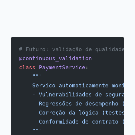
# Futuro: validação de qualidade co
@continuous_validation
class
 PaymentService
:
    """
    Serviço automaticamente monitor
    - Vulnerabilidades de segurança
    - Regressões de desempenho (mét
    - Correção da lógica (testes ba
    - Conformidade de contrato (val
    """