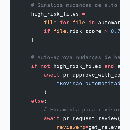
    # Sinaliza mudanças de alto ris
    high_risk_files 
=
 [
        file
 for
 file
 in
 automated_
        if
 file
.risk_score 
>
 0.7
    ]
    # Auto-aprova mudanças de baixo
    if
 not
 high_risk_files 
and
 auto
        await
 pr.approve_with_comme
            "Revisão automatizada: 
        )
    else
:
        # Encaminha para revisores 
        await
 pr.request_review(
            reviewers
=
get_relevant_