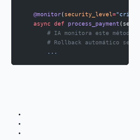
    @monitor
(
security_level
=
"critic
    async
 def
 process_payment
(self,
        # IA monitora este método e
        # Rollback automático se an
        ...