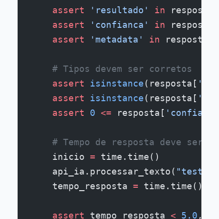
    assert
 'resultado'
 in
 resposta
    assert
 'confianca'
 in
 resposta
    assert
 'metadata'
 in
 resposta
    # Tipos devem ser corretos
    assert
 isinstance
(resposta[
'res
    assert
 isinstance
(resposta[
'con
    assert
 0
 <=
 resposta[
'confianca
    # Tempo de resposta deve ser ac
    inicio 
=
 time.time()
    api_ia.processar_texto(
"teste"
 
    tempo_resposta 
=
 time.time() 
-
 
    assert
 tempo_resposta 
<
 5.0
, 
"A