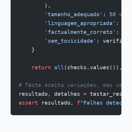
        ),
        'tamanho_adequado'
: 
50
 <
 le
        'linguagem_apropriada'
: ver
        'factualmente_correto'
: ver
        'sem_toxicidade'
: verificar
    }
    return
 all
(checks.values()), ch
# Teste aceita variações, mas valid
resultado, detalhes 
=
 testar_respos
assert
 resultado, 
f
"Falhas detectad