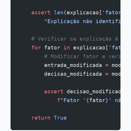
    assert
 len
(explicacao[
'fatores_
        "Explicação não identifica 
    # Verificar se explicação é con
    for
 fator 
in
 explicacao[
'fatore
        # Modificar fator e verific
        entrada_modificada 
=
 modifi
        decisao_modificada 
=
 modelo
        assert
 decisao_modificada 
!
            f
"Fator '
{
fator
}
' não p
    return
 True