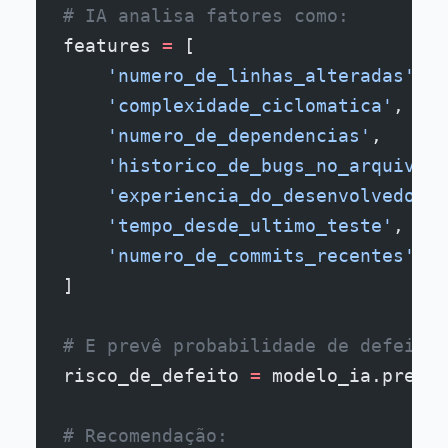
# IA analisa fatores como:
features 
=
 [
    'numero_de_linhas_alteradas'
,
    'complexidade_ciclomatica'
,
    'numero_de_dependencias'
,
    'historico_de_bugs_no_arquivo'
,
    'experiencia_do_desenvolvedor'
,
    'tempo_desde_ultimo_teste'
,
    'numero_de_commits_recentes'
]
# E prevê probabilidade de defeito
risco_de_defeito 
=
 modelo_ia.prever
# Recomendação: