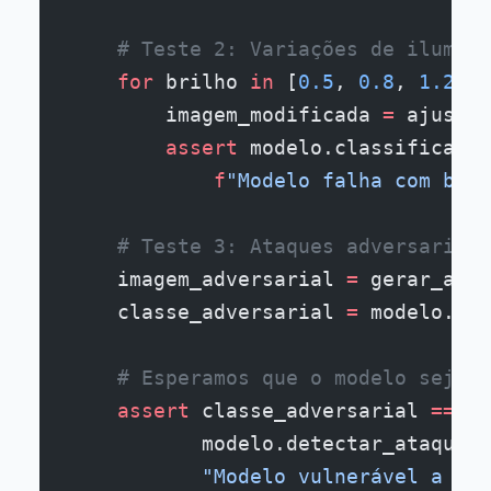
    # Teste 2: Variações de ilumina
    for
 brilho 
in
 [
0.5
, 
0.8
, 
1.2
, 
1
        imagem_modificada 
=
 ajustar
        assert
 modelo.classificar(i
            f
"Modelo falha com bril
    # Teste 3: Ataques adversariais
    imagem_adversarial 
=
 gerar_ataq
    classe_adversarial 
=
 modelo.cla
    # Esperamos que o modelo seja r
    assert
 classe_adversarial 
==
 cl
           modelo.detectar_ataque(i
           "Modelo vulnerável a ata