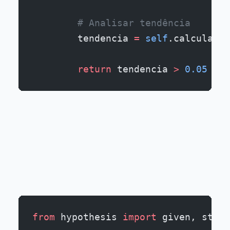
        # Analisar tendência
        tendencia 
=
 self
.calcular_t
        return
 tendencia 
>
 0.05
  # 
from
 hypothesis 
import
 given, strat