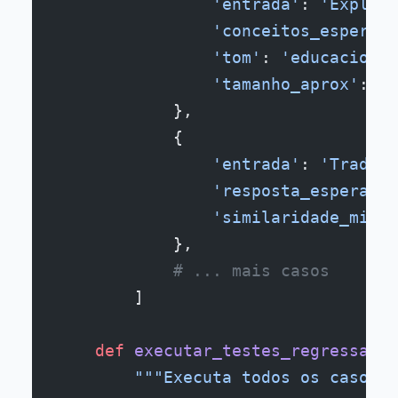
                'entrada'
: 
'Expliqu
                'conceitos_esperado
                'tom'
: 
'educacional
                'tamanho_aprox'
: 
15
            },
            {
                'entrada'
: 
'Traduza
                'resposta_esperada_
                'similaridade_minim
            },
            # ... mais casos
        ]
    def
 executar_testes_regressao
(s
        """Executa todos os casos g