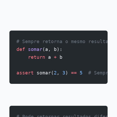
# Sempre retorna o mesmo resultado 
def
 somar
(a, b):
    return
 a 
+
 b
assert
 somar(
2
, 
3
) 
==
 5
  # Sempre p
# Pode retornar resultados diferent