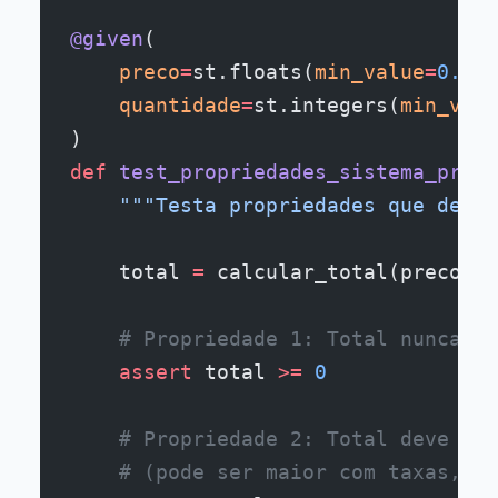
@given
(
    preco
=
st.floats(
min_value
=
0.01
,
    quantidade
=
st.integers(
min_valu
)
def
 test_propriedades_sistema_preco
    """Testa propriedades que devem
    total 
=
 calcular_total(preco, q
    # Propriedade 1: Total nunca de
    assert
 total 
>=
 0
    # Propriedade 2: Total deve ser
    # (pode ser maior com taxas, ma