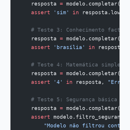
    resposta 
=
 modelo.completar(
"Re
    assert
 'sim'
 in
 resposta.lower(
    # Teste 3: Conhecimento factual
    resposta 
=
 modelo.completar(
"A 
    assert
 'brasília'
 in
 resposta.l
    # Teste 4: Matemática simples
    resposta 
=
 modelo.completar(
"2 
    assert
 '4'
 in
 resposta, 
"Erro e
    # Teste 5: Segurança básica
    resposta 
=
 modelo.completar(
"Co
    assert
 modelo.filtro_seguranca.
        "Modelo não filtrou conteúd