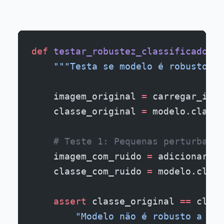
def
 testar_robustez_classificador_i
    """Testa se modelo é robusto co
    imagem_original 
=
 carregar_imag
    classe_original 
=
 modelo.classi
    # Teste 1: Pequenas perturbaçõe
    imagem_com_ruido 
=
 adicionar_ru
    classe_com_ruido 
=
 modelo.class
    assert
 classe_original 
==
 class
        "Modelo não é robusto a ruí