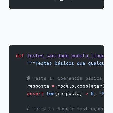
def
 testes_sanidade_modelo_linguage
    """Testes básicos que qualquer 
    # Teste 1: Coerência básica
    resposta 
=
 modelo.completar(
"O 
    assert
 len
(resposta) 
>
 0
, 
"Mode
    # Teste 2: Seguir instruções si