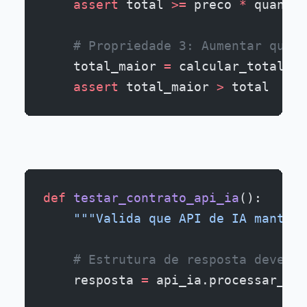
    assert
 total 
>=
 preco 
*
 quantid
    # Propriedade 3: Aumentar quant
    total_maior 
=
 calcular_total(pr
    assert
 total_maior 
>
 total
def
 testar_contrato_api_ia
():
    """Valida que API de IA mantém 
    # Estrutura de resposta deve se
    resposta 
=
 api_ia.processar_tex