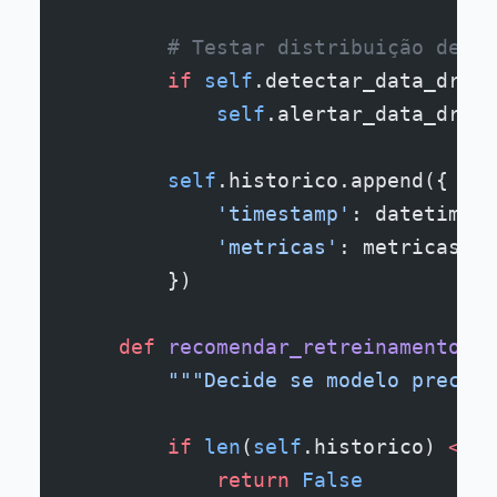
        # Testar distribuição de da
        if
 self
.detectar_data_drift
            self
.alertar_data_drift
        self
.historico.append({
            'timestamp'
: datetime.n
            'metricas'
: metricas_at
        })
    def
 recomendar_retreinamento
(se
        """Decide se modelo precisa
        if
 len
(
self
.historico) 
<
 7
:
            return
 False