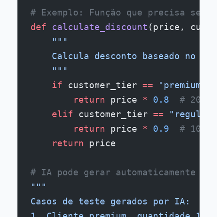
# Exemplo: Função que precisa ser t
def
 calculate_discount
(price, custo
    """
    Calcula desconto baseado no pre
    """
    if
 customer_tier 
==
 "premium"
 a
        return
 price 
*
 0.8
  # 20% d
    elif
 customer_tier 
==
 "regular"
        return
 price 
*
 0.9
  # 10% d
    return
 price
# IA pode gerar automaticamente tes
"""
Casos de teste gerados por IA:
1. Cliente premium, quantidade 11 →