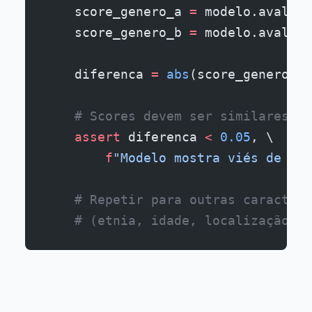
    score_genero_a 
=
 modelo.avaliar
    score_genero_b 
=
 modelo.avaliar
    diferenca 
=
 abs
(score_genero_a 
    # Scores devem ser similares (t
    assert
 diferenca 
<
 0.05
, \
        f
"Modelo mostra viés de gên
    # Repetir para outras caracterí
    # (etnia, idade, localização, e