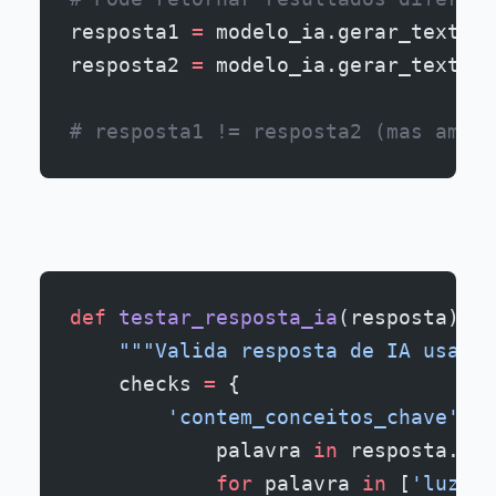
resposta1 
=
 modelo_ia.gerar_texto(
"
resposta2 
=
 modelo_ia.gerar_texto(
"
# resposta1 != resposta2 (mas ambas
def
 testar_resposta_ia
(resposta):
    """Valida resposta de IA usando
    checks 
=
 {
        'contem_conceitos_chave'
: 
a
            palavra 
in
 resposta.low
            for
 palavra 
in
 [
'luz'
, 