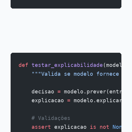
def
 testar_explicabilidade
(modelo, 
    """Valida se modelo fornece exp
    decisao 
=
 modelo.prever(entrada
    explicacao 
=
 modelo.explicar_de
    # Validações
    assert
 explicacao 
is
 not
 None
, 