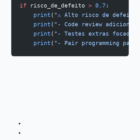
if
 risco_de_defeito 
>
 0.7
:
    print
(
"⚠️ Alto risco de defeito
    print
(
"- Code review adicional"
    print
(
"- Testes extras focados 
    print
(
"- Pair programming para 