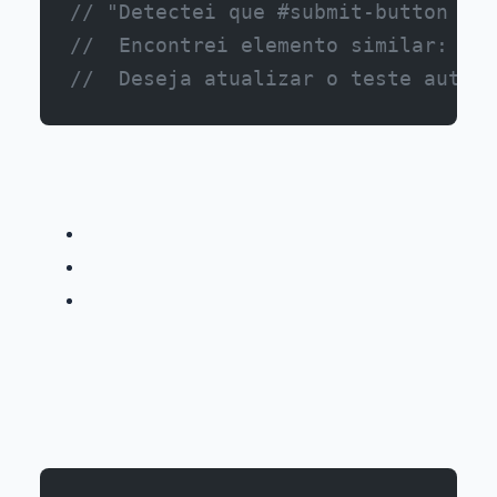
// "Detectei que #submit-button não
//  Encontrei elemento similar: #ne
//  Deseja atualizar o teste automa