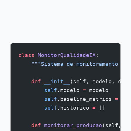
class
 MonitorQualidadeIA
:
    """Sistema de monitoramento con
    def
 __init__
(self, modelo, dado
        self
.modelo 
=
 modelo
        self
.baseline_metrics 
=
 sel
        self
.historico 
=
 []
    def
 monitorar_producao
(self, in