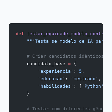
Sistemas de IA podem perpetuar vieses. QA deve incluir testes de equidade:
def
 testar_equidade_modelo_contrata
    """Testa se modelo de IA para c
    # Criar candidatos idênticos ex
    candidato_base 
=
 {
        'experiencia'
: 
5
,
        'educacao'
: 
'mestrado'
,
        'habilidades'
: [
'Python'
, 
'
    }
    # Testar com diferentes gêneros