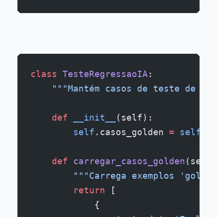
class
 TesteRegressaoIA
:
    """Mantém casos de teste de reg
    def
 __init__
(self):
        self
.casos_golden 
=
 self
.ca
    def
 carregar_casos_golden
(self)
        """Carrega exemplos 'golden
        return
 [
            {