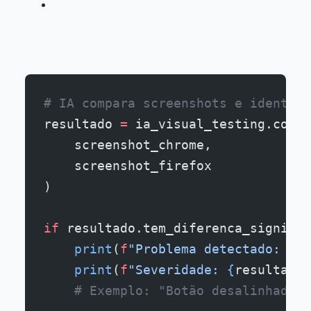
# IA compara screenshots e identifi
resultado 
=
 ia_visual_testing.compa
    screenshot_chrome,
    screenshot_firefox
)
if
 resultado.tem_diferenca_signific
    print
(
f
"Problema detectado: 
{
re
    print
(
f
"Severidade: 
{
resultado.
    # Exemplo: "Botão desalinhado e