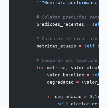
        """Monitora performance em 
        # Coletar predições recente
        predicoes_recentes 
=
 self
.c
        # Calcular métricas atuais
        metricas_atuais 
=
 self
.calc
        # Comparar com baseline
        for
 metrica, valor_atual 
in
            valor_baseline 
=
 self
.b
            degradacao 
=
 (valor_bas
            if
 degradacao 
>
 0.1
:  
#
                self
.alertar_degrad