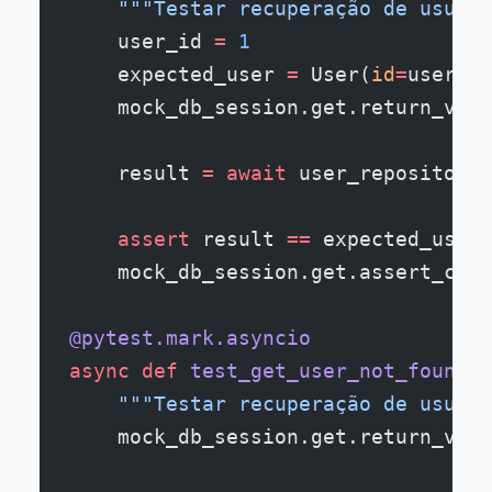
    """Testar recuperação de usuári
    user_id 
=
 1
    expected_user 
=
 User(
id
=
user_id
    mock_db_session.get.return_valu
    result 
=
 await
 user_repository.
    assert
 result 
==
 expected_user
    mock_db_session.get.assert_call
@pytest.mark.asyncio
async
 def
 test_get_user_not_found
(u
    """Testar recuperação de usuári
    mock_db_session.get.return_valu