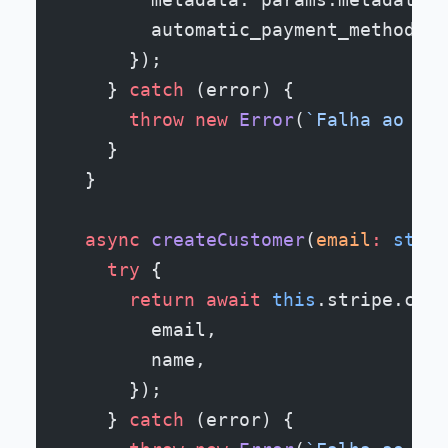
        automatic_payment_methods: 
      });
    } 
catch
 (error) {
      throw
 new
 Error
(
`Falha ao cri
    }
  }
  async
 createCustomer
(
email
:
 strin
    try
 {
      return
 await
 this
.stripe.cust
        email,
        name,
      });
    } 
catch
 (error) {