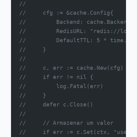
//
//     cfg := &cache.Config{
//         Backend: cache.BackendRe
//         RedisURL: "redis://local
//         DefaultTTL: 5 * time.Min
//     }
//
//     c, err := cache.New(cfg)
//     if err != nil {
//         log.Fatal(err)
//     }
//     defer c.Close()
//
//     // Armazenar um valor
//     if err := c.Set(ctx, "user:1