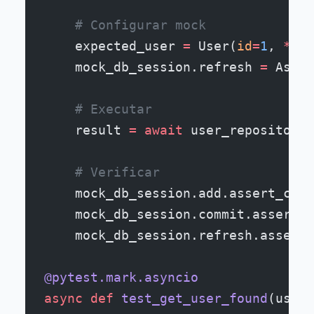
    # Configurar mock
    expected_user 
=
 User(
id
=
1
, 
**
us
    mock_db_session.refresh 
=
 Async
    # Executar
    result 
=
 await
 user_repository.
    # Verificar
    mock_db_session.add.assert_call
    mock_db_session.commit.assert_c
    mock_db_session.refresh.assert_
@pytest.mark.asyncio
async
 def
 test_get_user_found
(user_