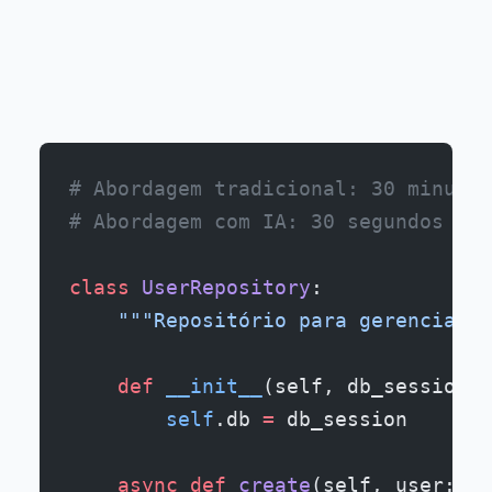
# Abordagem tradicional: 30 minutos
# Abordagem com IA: 30 segundos de 
class
 UserRepository
:
    """Repositório para gerenciar d
    def
 __init__
(self, db_session: 
        self
.db 
=
 db_session
    async
 def
 create
(self, user: Us