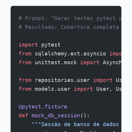
# Prompt: "Gerar testes pytest para
# Resultado: Cobertura completa de 
import
 pytest
from
 sqlalchemy.ext.asyncio 
import
 
from
 unittest.mock 
import
 AsyncMock
from
 repositories.user 
import
 UserR
from
 models.user 
import
 User, UserC
@pytest.fixture
def
 mock_db_session
():
    """Sessão de banco de dados moc