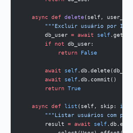
    async
 def
 delete
(self, user_id:
        """Excluir usuário por ID""
        db_user 
=
 await
 self
.get(us
        if
 not
 db_user:
            return
 False
        await
 self
.db.delete(db_use
        await
 self
.db.commit()
        return
 True
    async
 def
 list
(self, skip: 
int
 
        """Listar usuários com pagi
        result 
=
 await
 self
.db.exec
            select(User).offset(ski