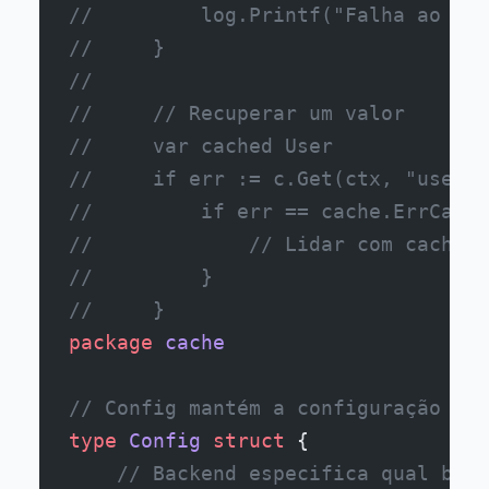
//         log.Printf("Falha ao cac
//     }
//
//     // Recuperar um valor
//     var cached User
//     if err := c.Get(ctx, "user:1
//         if err == cache.ErrCache
//             // Lidar com cache m
//         }
//     }
package
 cache
// Config mantém a configuração par
type
 Config
 struct
 {
    // Backend especifica qual back