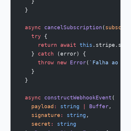
    }
  }
  async
 cancelSubscription
(
subscrip
    try
 {
      return
 await
 this
.stripe.subs
    } 
catch
 (error) {
      throw
 new
 Error
(
`Falha ao can
    }
  }
  async
 constructWebhookEvent
(
    payload
:
 string
 |
 Buffer
,
    signature
:
 string
,
    secret
:
 string