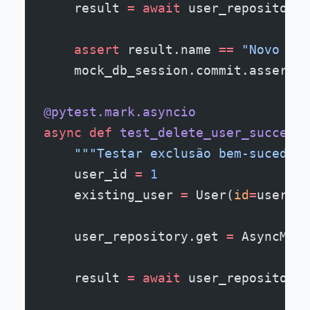
    result 
=
 await
 user_repository.
    assert
 result.name 
==
 "Novo Nom
    mock_db_session.commit.assert_c
@pytest.mark.asyncio
async
 def
 test_delete_user_success
(
    """Testar exclusão bem-sucedida
    user_id 
=
 1
    existing_user 
=
 User(
id
=
user_id
    user_repository.get 
=
 AsyncMock
    result 
=
 await
 user_repository.