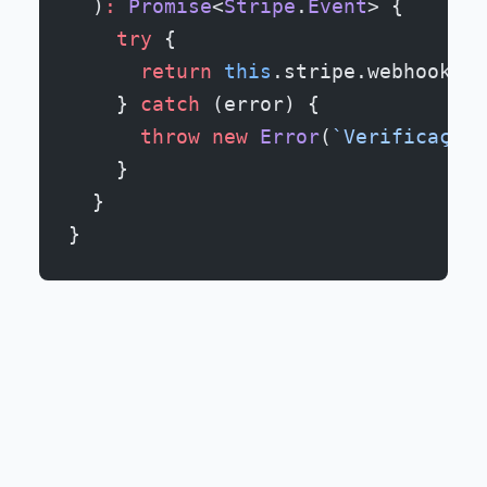
  )
:
 Promise
<
Stripe
.
Event
> {
    try
 {
      return
 this
.stripe.webhooks.
c
    } 
catch
 (error) {
      throw
 new
 Error
(
`Verificação 
    }
  }
}