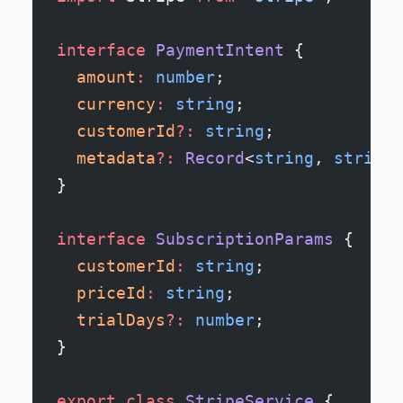
interface
 PaymentIntent
 {
  amount
:
 number
;
  currency
:
 string
;
  customerId
?:
 string
;
  metadata
?:
 Record
<
string
, 
string
>
}
interface
 SubscriptionParams
 {
  customerId
:
 string
;
  priceId
:
 string
;
  trialDays
?:
 number
;
}
export
 class
 StripeService
 {