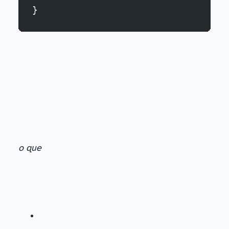
}
o que