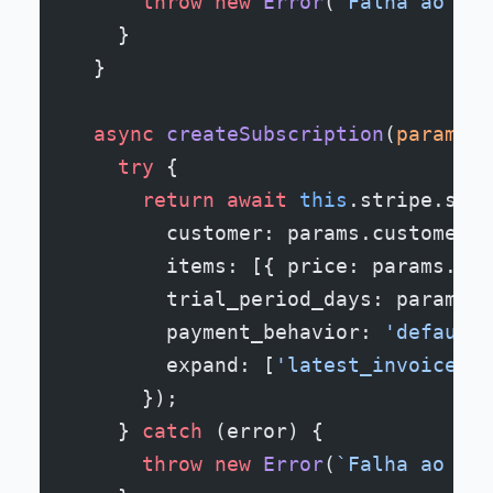
      throw
 new
 Error
(
`Falha ao cri
    }
  }
  async
 createSubscription
(
params
:
 
    try
 {
      return
 await
 this
.stripe.subs
        customer: params.customerId
        items: [{ price: params.pri
        trial_period_days: params.t
        payment_behavior: 
'default_
        expand: [
'latest_invoice.pa
      });
    } 
catch
 (error) {
      throw
 new
 Error
(
`Falha ao cri