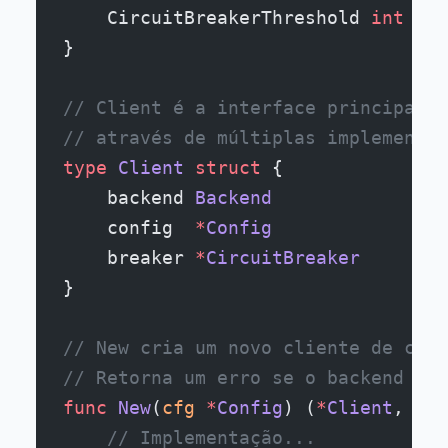
    CircuitBreakerThreshold 
int
}
// Client é a interface principal d
// através de múltiplas implementaç
type
 Client
 struct
 {
    backend 
Backend
    config  
*
Config
    breaker 
*
CircuitBreaker
}
// New cria um novo cliente de cach
// Retorna um erro se o backend não
func
 New
(
cfg
 *
Config
) (
*
Client
, 
err
    // Implementação...