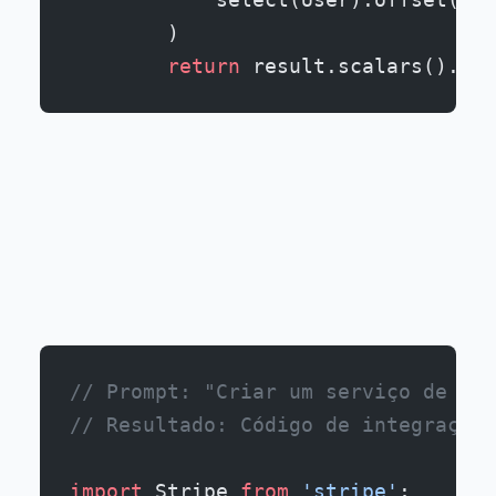
        )
        return
 result.scalars().all
// Prompt: "Criar um serviço de pag
// Resultado: Código de integração 
import
 Stripe 
from
 'stripe'
;