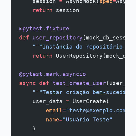
    session 
=
 AsyncMock(
spec
=
AsyncS
    return
 session
@pytest.fixture
def
 user_repository
(mock_db_session
    """Instância do repositório de 
    return
 UserRepository(mock_db_s
@pytest.mark.asyncio
async
 def
 test_create_user
(user_rep
    """Testar criação bem-sucedida 
    user_data 
=
 UserCreate(
        email
=
"teste@exemplo.com"
,
        name
=
"Usuário Teste"
    )