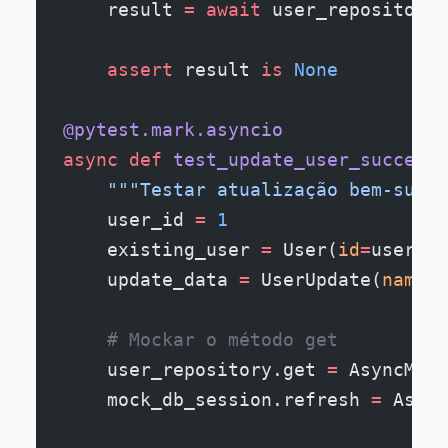
    result 
=
 await
 user_repository.
    assert
 result 
is
 None
@pytest.mark.asyncio
async
 def
 test_update_user_success
(
    """Testar atualização bem-suced
    user_id 
=
 1
    existing_user 
=
 User(
id
=
user_id
    update_data 
=
 UserUpdate(
name
=
"
    # Mockar o método get
    user_repository.get 
=
 AsyncMock
    mock_db_session.refresh 
=
 Async