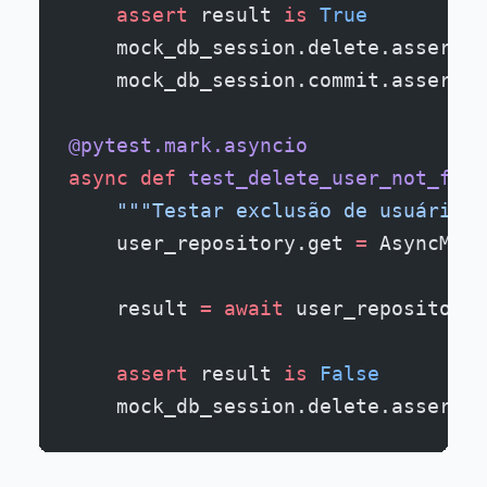
    assert
 result 
is
 True
    mock_db_session.delete.assert_c
    mock_db_session.commit.assert_c
@pytest.mark.asyncio
async
 def
 test_delete_user_not_foun
    """Testar exclusão de usuário i
    user_repository.get 
=
 AsyncMock
    result 
=
 await
 user_repository.
    assert
 result 
is
 False
    mock_db_session.delete.assert_n