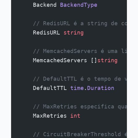
    Backend 
BackendType
    // RedisURL é a string de conex
    RedisURL 
string
    // MemcachedServers é uma lista
    MemcachedServers []
string
    // DefaultTTL é o tempo de vida
    DefaultTTL 
time
.
Duration
    // MaxRetries especifica quanta
    MaxRetries 
int
    // CircuitBreakerThreshold é o 