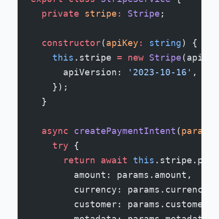
  private
 stripe
:
 Stripe
;
  constructor
(
apiKey
:
 string
) {
    this
.stripe 
=
 new
 Stripe
(apiKey
      apiVersion: 
'2023-10-16'
,
    });
  }
  async
 createPaymentIntent
(
params
:
    try
 {
      return
 await
 this
.stripe.paym
        amount: params.amount,
        currency: params.currency,
        customer: params.customerId
        metadata: params.metadata,