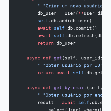
        """Criar um novo usuário"""
        db_user 
=
 User(
**
user.dict(
        self
.db.add(db_user)
        await
 self
.db.commit()
        await
 self
.db.refresh(db_us
        return
 db_user
    async
 def
 get
(self, user_id: 
in
        """Obter usuário por ID"""
        return
 await
 self
.db.get(Us
    async
 def
 get_by_email
(self, em
        """Obter usuário por endere
        result 
=
 await
 self
.db.exec
            select(User).where(User