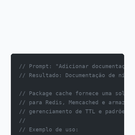
// Prompt: "Adicionar documentação 
// Resultado: Documentação de nível
// Package cache fornece uma soluçã
// para Redis, Memcached e armazena
// gerenciamento de TTL e padrões d
//
// Exemplo de uso: