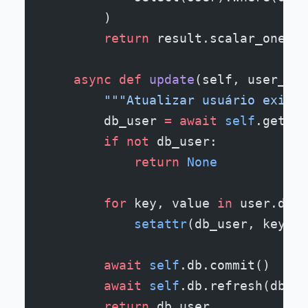
        )
        return
 result.scalar_one_or
    async
 def
 update
(self, user_id:
        """Atualizar usuário existe
        db_user 
=
 await
 self
.get(us
        if
 not
 db_user:
            return
 None
        for
 key, value 
in
 user.dict
            setattr
(db_user, key, v
        await
 self
.db.commit()
        await
 self
.db.refresh(db_us
        return
 db_user